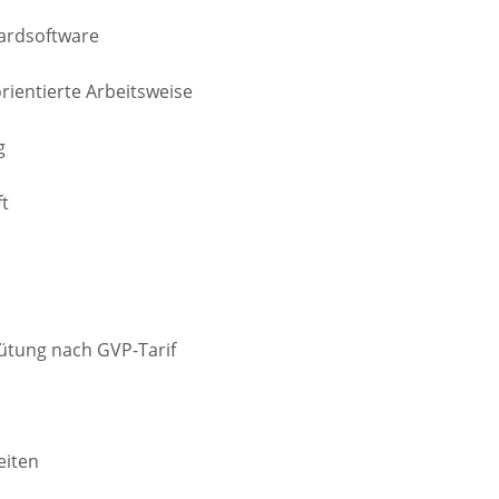
ardsoftware
rientierte Arbeitsweise
g
ft
gütung nach GVP-Tarif
eiten